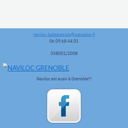
naviloc-bateauecole@wanadoo.fr
06 09 68 44 01
038001/2008
Naviloc est aussi à Grenoble!!!