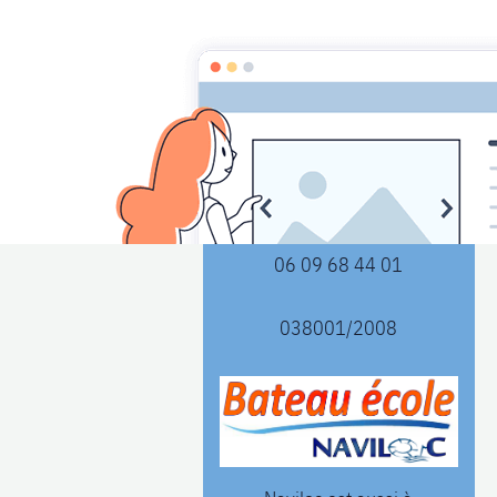
naviloc-
bateauecole@wanadoo.fr
06 09 68 44 01
038001/2008